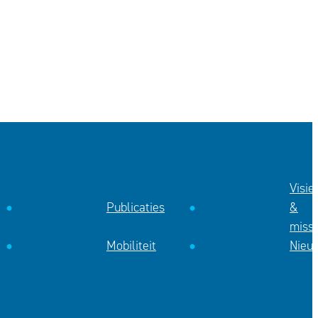
Visie
Publicaties
&
missi
Mobiliteit
Nieu