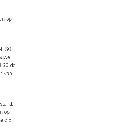
en op
 MLSO
ieuwe
MLSO de
er van
sland.
en op
eid of