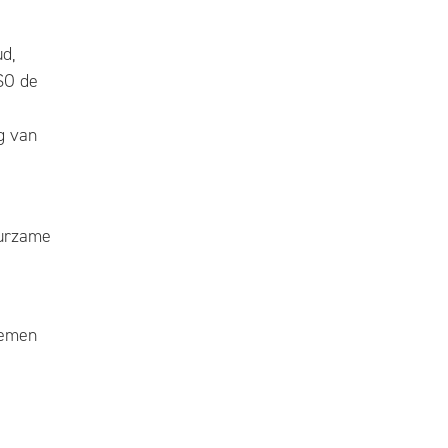
ud,
SO de
g van
uurzame
oemen