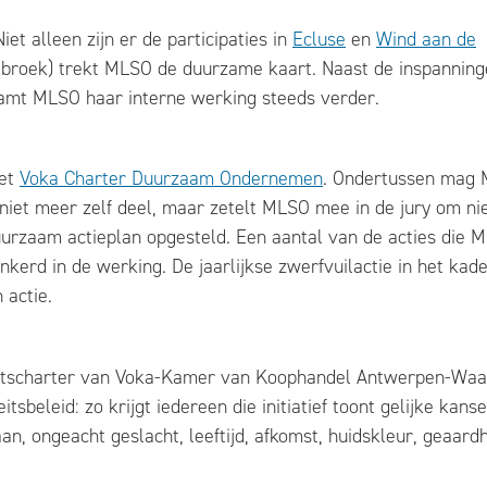
t alleen zijn er de participaties in
Ecluse
en
Wind aan de
rebroek) trekt MLSO de duurzame kaart. Naast de inspanning
zaamt MLSO haar interne werking steeds verder.
het
Voka Charter Duurzaam Ondernemen
. Ondertussen mag
iet meer zelf deel, maar zetelt MLSO mee in de jury om n
uurzaam actieplan opgesteld. Een aantal van de acties die 
ankerd in de werking. De jaarlijkse zwerfvuilactie in het kad
 actie.
eitscharter van Voka-Kamer van Koophandel Antwerpen-Waa
sbeleid: zo krijgt iedereen die initiatief toont gelijke kans
, ongeacht geslacht, leeftijd, afkomst, huidskleur, geaardh