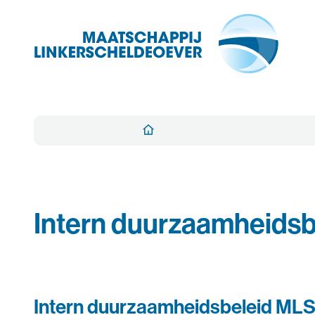
Naar inhoud
Maatschappij Linkerscheldeoever
Startpagina
Intern duurzaamheids
Intern duurzaamheidsbeleid ML