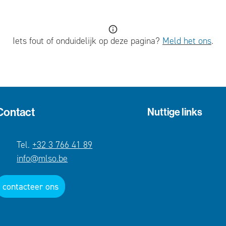
Iets fout of onduidelijk op deze pagina?
Meld het ons
.
Contact
Nuttige links
+32 3 766 41 89
E-mail
info
@
mlso.be
contacteer ons